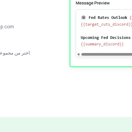
انقر على زر الربط لربط حس
اختر من مجموعة تنبيهات ماكرو، أسهم أو عملات مشفرة وخصّصها حسب رغبتك.