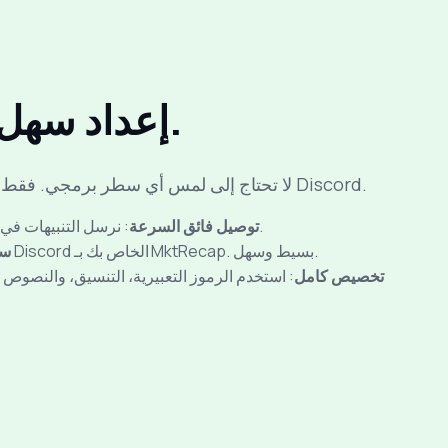
إعداد سهل. صفر برمجة.
لا تحتاج إلى لمس أي سطر برمجي. فقط اضبط التنبيهات واستلمها على Discord.
: نرسل التنبيهات في الوقت الحقيقي أو حسب جدول.
⚡ توصيل فائق السرعة
: فقط اربط حساب Discord الخاص بك بـ MktRecap. بسيط وسهل.
🧩
🎯 تخصيص كامل
: استخدم الرموز التعبيرية، التنسيق، والنصو