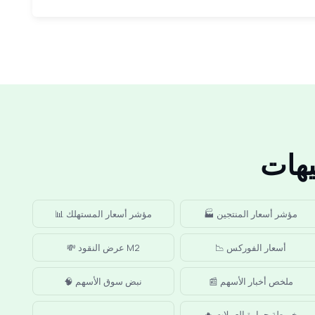
🏭 مؤشر أسعار المنتجين
📊 مؤشر أسعار المستهلك
📉 أسعار الفوركس
💸 عرض النقود M2
📰 ملخص أخبار الأسهم
🧠 نبض سوق الأسهم
🔥 خريطة حرارة العملات