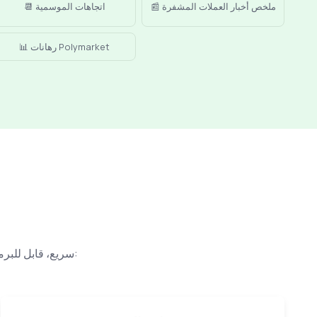
📰 ملخص أخبار العملات المشفرة
📆 اتجاهات الموسمية
📊 رهانات Polymarket
Discord سريع، قابل للبرمجة، ومثالي للتنبيهات السوقية في الوقت الحقيقي. إليك لمَ هو محبَّب للمتداولين: