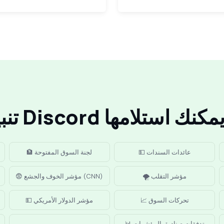
Discor التي يمكنك استلامها
💵 عائدات السندات
🏦 لجنة السوق المفتوحة
🌪️ مؤشر التقلب
😨 مؤشر الخوف والجشع (CNN)
📈 تحركات السوق
💵 مؤشر الدولار الأمريكي
📊 تدفقات صناديق المؤشرات