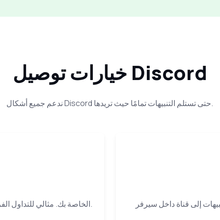
خيارات توصيل Discord
ندعم جميع أشكال Discord حتى تستلم التنبيهات تمامًا حيث تريدها.
استقبل التنبيهات خاصّة في علبة وارد Discord الخاصة بك. مثالي للتداول الفردي والتركيز.