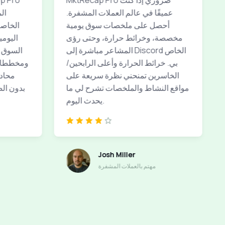
MktRecap Pro ضروري إذا كنت
عميقًا في عالم العملات المشفرة.
أحصل على ملخصات سوق يومية
الخاصة 
مخصصة، وخرائط حرارة، وحتى رؤى
اليومي
المشاعر مباشرة إلى Discord الخاص
السوق ا
بي. خرائط الحرارة وأعلى الرابحين/
ومخططات
الخاسرين تمنحني نظرة سريعة على
محادث
مواقع النشاط والملخصات تشرح لي ما
بدون الض
يحدث اليوم.
Josh Miller
مهتم بالعملات المشفرة