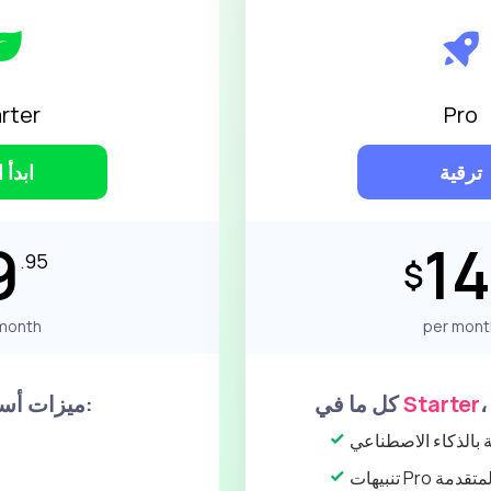
rter
Pro
ترقية
ابدأ ا
9
14
.95
$
month
per mont
Starter
كل ما في
ميزات أساسية مثل:
 بالذكاء الاصطناعي
يهات Pro المتقدمة