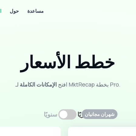
مساعدة
حول
ا
خطط الأسعار
لـ MktRecap بخطة Pro.
افتح
الإمكانات الكاملة
شهريًا
سنويًا
شهران مجانيان