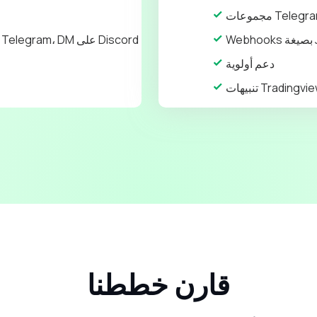
JS
البريد الإلكتروني، DM على Telegram، DM على Discord
دعم أولوية
قارن خططنا