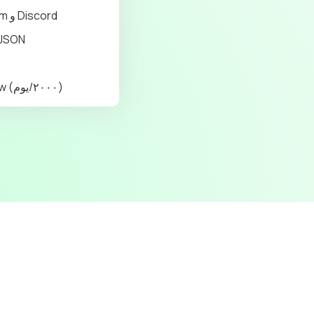
مجموعات Telegram و Discord
Webhooks بصيغة ON
تنبيهات Tradingview (٢٠٠٠/يوم)