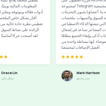
قررنا الحصول على MktRecap Pro
بصفتي شخصًا يعالج كمية 
لمجموعة Telegram المجتمعية
المعلومات المالية يوميًا، 
بنا. أعضاؤنا يحبون التحديثات
أدوات فعّالة وموثوقة وتفلتر 
ة للسوق والتنبيهات. ملخصات
أقدّر بشكل خاص الملخص
لتي تنشئها الذكاء الاصطناعي
تعطيني نظرة حادة خالية من 
 المشاعر تساعد في إشعال
الزائدة على نشاط السوق 
ات أذكى وإبقاء الجميع مطلعًا
لقد أصبحت جزءًا أساسيًا 
وضاء. إنها ببساطة واحدة من
أفضل الإضافات لمجتمعنا.
Grace Lin
Mark Harrison
مدير مجتمع
محلل مالي