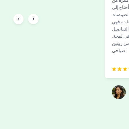
كبيرة من
لقد كنت أستخدم MktRecap لبضعة
أحتاج إلى
أشهر الآن، باستخدام التنبيهات عبر
الضوضاء.
البريد الإلكتروني وTelegram في
ات، فهي
الأساس. يمنحني لمحة سريعة عن نبض
التفاصيل
سوق الأسهم بدون أن أتحقق يدويًا من
في لمحة.
الأخبار والرسوم البيانية. لوحة تحكم
من روتين
سهلة الاستخدام للغاية ومفيدة بشكل لا
صباحي.
يصدق!
Malik Johnson
متداول أسهم