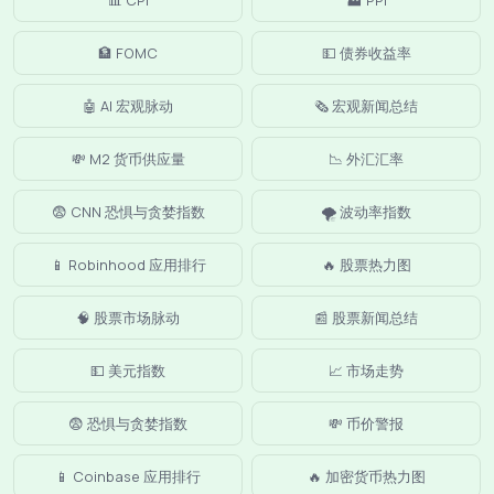
🏦 FOMC
💵 债券收益率
🤖 AI 宏观脉动
🗞️ 宏观新闻总结
💸 M2 货币供应量
📉 外汇汇率
😨 CNN 恐惧与贪婪指数
🌪️ 波动率指数
📱 Robinhood 应用排行
🔥 股票热力图
🧠 股票市场脉动
📰 股票新闻总结
💵 美元指数
📈 市场走势
😨 恐惧与贪婪指数
💸 币价警报
📱 Coinbase 应用排行
🔥 加密货币热力图