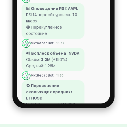
📊 Оповещение RSI: AAPL
RSI 14 пересёк уровень
70
вверх
🟠 Перекупленное
состояние
MktRecapBot
10:47
🔊 Всплеск объёма: NVDA
Объём:
3.2M
(+150%)
Средний: 1.28M
MktRecapBot
11:30
🔁 Пересечение
скользящих средних:
ETHUSD
EMA 50 пересёк EMA 200
вверх
📈 Возможный бычий тренд
MktRecapBot
12:05