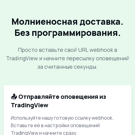
✅ Сигнал покупки по
Supertrend: AMZN
Молниеносная доставка.
Сигнал сработал на уровне
Без программирования.
$143.60
Таймфрейм:
1H
Просто вставьте свой URL webhook в
TradingView и начните пересылку оповещений
за считанные секунды.
📤 Отправляйте оповещения из
TradingView
Используйте нашу готовую ссылку webhook.
Вставьте её в настройки оповещений
TradingView и начните сразу.