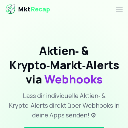
Mkt
Recap
Aktien‑ &
Krypto‑Markt‑Alerts
via
Webhooks
Lass dir individuelle Aktien‑ &
Krypto‑Alerts direkt über Webhooks in
deine Apps senden! ⚙️