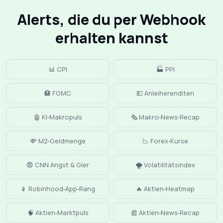
Alerts, die du per Webhook
erhalten kannst
📊 CPI
🏭 PPI
🏦 FOMC
💵 Anleiherenditen
🤖 KI‑Makropuls
🗞️ Makro‑News‑Recap
💸 M2‑Geldmenge
📉 Forex‑Kurse
😨 CNN Angst & Gier
🌪️ Volatilitätsindex
📱 Robinhood‑App‑Rang
🔥 Aktien‑Heatmap
🧠 Aktien‑Marktpuls
📰 Aktien‑News‑Recap