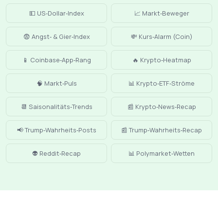
💵 US‑Dollar‑Index
📈 Markt‑Beweger
😨 Angst‑ & Gier‑Index
💸 Kurs‑Alarm (Coin)
📱 Coinbase‑App‑Rang
🔥 Krypto‑Heatmap
🧠 Markt‑Puls
📊 Krypto‑ETF‑Ströme
📆 Saisonalitäts‑Trends
📰 Krypto‑News‑Recap
📢 Trump‑Wahrheits‑Posts
📰 Trump‑Wahrheits‑Recap
👽 Reddit‑Recap
📊 Polymarket‑Wetten